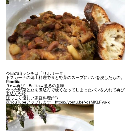
今日の山ランチは「リボリータ」
トスカーナの郷土料理で豆と野菜のスープにパンを浸したもの。
Ribollita
Ｒe→再び Bollito→煮るの意味
余った野菜と豆を煮込んで硬くなってしまったパンを入れて再び
煮込んだ物。
ほっこり優しい家庭料理(^^)
夜YouTubeアップします
https://youtu.be/-dsMKLFyu-k